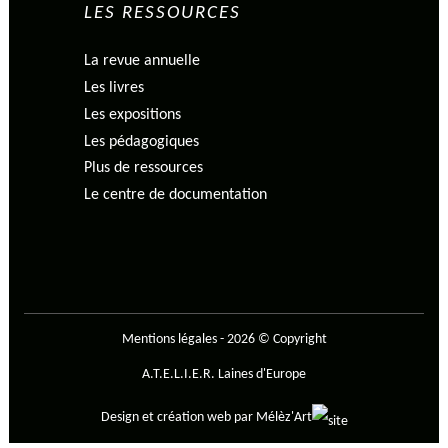
LES RESSOURCES
La revue annuelle
Les livres
Les expositions
Les pédagogiques
Plus de ressources
Le centre de documentation
Mentions légales
-
2026 © Copyright
A.T.E.L.I.E.R. Laines d'Europe
Design et création web par
Mélèz'Art