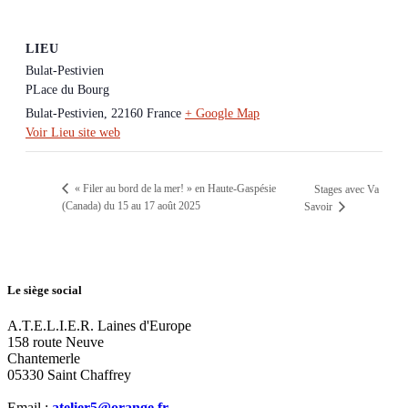
LIEU
Bulat-Pestivien
PLace du Bourg
Bulat-Pestivien
,
22160
France
+ Google Map
Voir Lieu site web
« Filer au bord de la mer! » en Haute-Gaspésie
Stages avec Va
(Canada) du 15 au 17 août 2025
Savoir
Le siège social
A.T.E.L.I.E.R. Laines d'Europe
158 route Neuve
Chantemerle
05330 Saint Chaffrey
Email :
atelier5@orange.fr