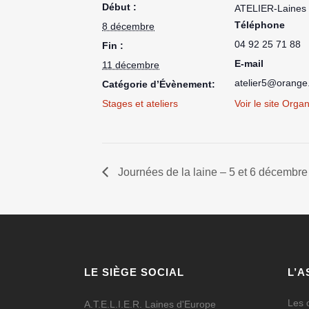
Début :
ATELIER-Laines 
Téléphone
8 décembre
04 92 25 71 88
Fin :
E-mail
11 décembre
atelier5@orange.
Catégorie d’Évènement:
Stages et ateliers
Voir le site Orga
Journées de la laine – 5 et 6 décembr
LE SIÈGE SOCIAL
L’A
Les o
A.T.E.L.I.E.R. Laines d'Europe