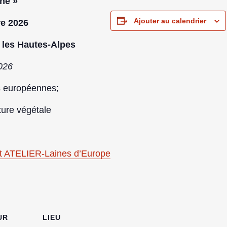
ine »
Ajouter au calendrier
re 2026
 les Hautes-Alpes
2026
s européennes;
nture végétale
t ATELIER-Laines d’Europe
UR
LIEU