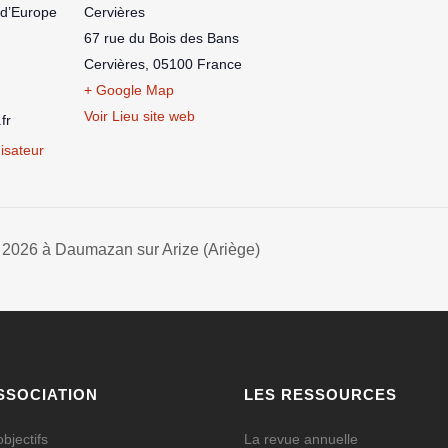
d’Europe
Cervières
67 rue du Bois des Bans
Cervières
,
05100
France
+ Google Map
Voir Lieu site web
fr
nisateur
e 2026 à Daumazan sur Arize (Ariège)
SSOCIATION
LES RESSOURCES
bjectifs
La revue annuelle